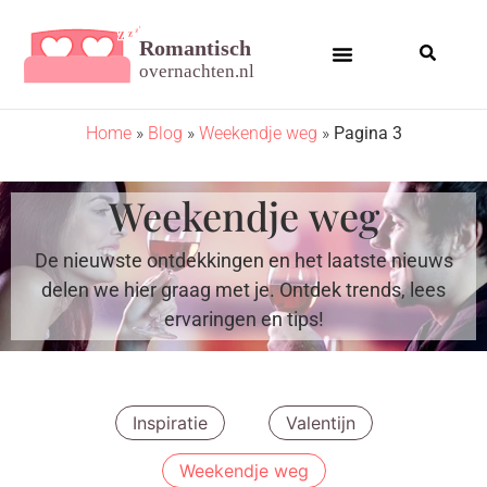
Home
»
Blog
»
Weekendje weg
»
Pagina 3
Weekendje weg
De nieuwste ontdekkingen en het laatste nieuws
delen we hier graag met je. Ontdek trends, lees
ervaringen en tips!​
Inspiratie
Valentijn
Weekendje weg