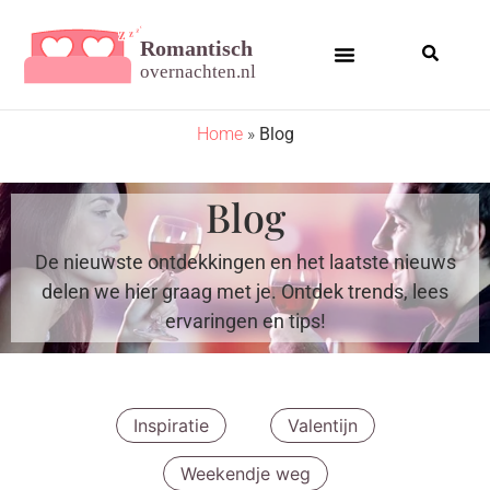
Home
»
Blog
Blog
De nieuwste ontdekkingen en het laatste nieuws
delen we hier graag met je. Ontdek trends, lees
ervaringen en tips!​
Inspiratie
Valentijn
Weekendje weg