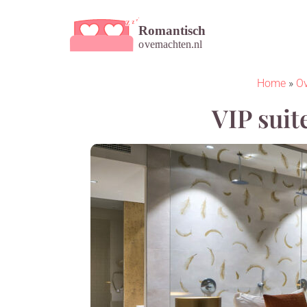
Home
»
O
VIP suit