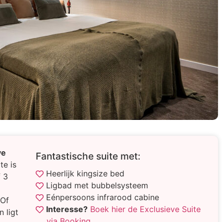
ve
Fantastische suite met:
te is
Heerlijk kingsize bed
f 3
Ligbad met bubbelsysteem
Eénpersoons infrarood cabine
 Of
Interesse?
Boek hier de Exclusieve Suite
n ligt
via Booking